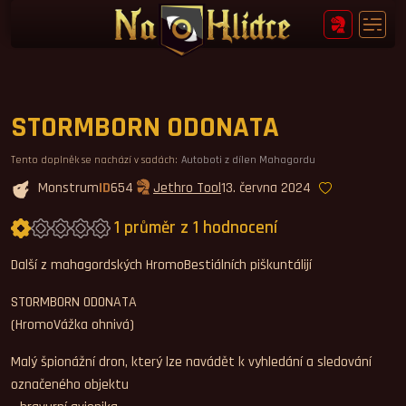
STORMBORN ODONATA
Tento doplněk se nachází v sadách:
Autoboti z dílen Mahagordu
Monstrum
ID
654
Jethro Tool
13. června 2024
1 průměr z 1 hodnocení
Průměrné hodnocení 1,0.
Další z mahagordských HromoBestiálních piškuntálijí
STORMBORN ODONATA
(HromoVážka ohnivá)
Malý špionážní dron, který lze navádět k vyhledání a sledování
označeného objektu