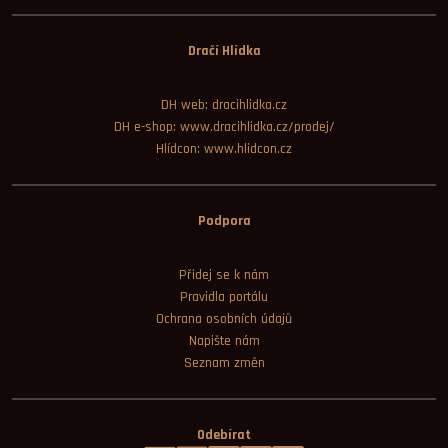
Dračí Hlídka
DH web: dracihlidka.cz
DH e-shop: www.dracihlidka.cz/prodej/
Hlídcon: www.hlidcon.cz
Podpora
Přidej se k nám
Pravidla portálu
Ochrana osobních údajů
Napište nám
Seznam změn
Odebírat